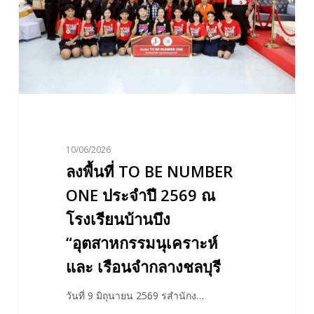
ONE
ประจำ
ปี
2569
ณ
โรงเรียน
บ้านบึง
“อุตสาหกรรม
10/06/2026
นุ
ลงพื้นที่ TO BE NUMBER
เคราะห์
และ
ONE ประจำปี 2569 ณ
เรือน
โรงเรียนบ้านบึง
จำ
“อุตสาหกรรมนุเคราะห์
กลาง
และ เรือนจำกลางชลบุรี
ชลบุรี
วันที่ 9 มิถุนายน 2569 รสำนักง…