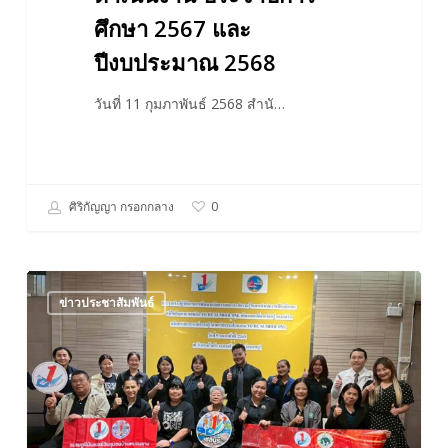
ดำเนิน
ศึกษา 2567 และ
งาน
ปีงบประมาณ 2568
ประจำ
ปี
วันที่ 11 กุมภาพันธ์ 2568 สำนั…
การ
ศึกษา
2567
และ
ศิริกัญญา กรอกกลาง
0
ปีงบประมาณ
2568
ประชุม
ข่าวประชาสัมพันธ์
เชิง
ปฏิบัติ
การ
การ
พัฒนา
นวัตกรรม