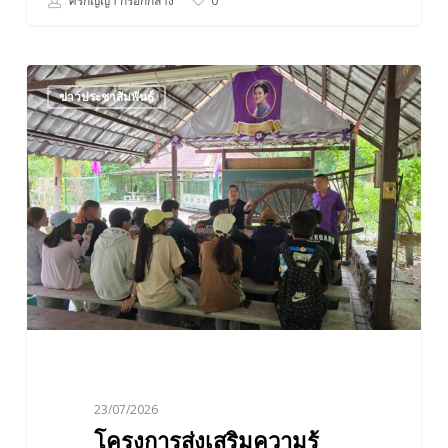
ศิริกัญญา กรอกกลาง
0
โครงการ
ข่าวประชาสัมพันธ์
ส่ง
เสริม
ความ
รู้
และ
การ
จัด
ทำ
คาร์บอน
ฟุต
พริ้
นท์
23/07/2026
สำหรับ
โครงการส่งเสริมความรู้
นักศึกษา