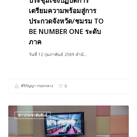
ประชุมเชิงปฏิบัติการ
NUMBER
ONE
เตรียมความพร้อมสู่การ
ระดับ
ประกวดจังหวัด/ชมรม TO
ภาค
BE NUMBER ONE ระดับ
ภาค
วันที่ 12 กุมภาพันธ์ 2569 สำนั…
ศิริกัญญา กรอกกลาง
0
ประชุม
ข่าวประชาสัมพันธ์
ให้
ข้อมูล
คณะ