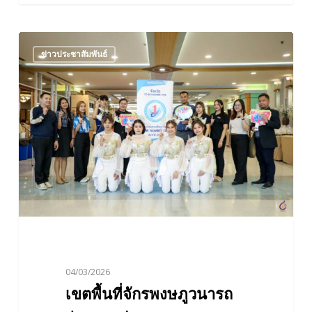
เขต
ข่าวประชาสัมพันธ์
พื้นที่
จัก
รพงษ
ภูว
นารถ
ร่วม
การ
ประกวด
ผล
งาน
TO
BE
04/03/2026
NUMBER
เขตพื้นที่จักรพงษภูวนารถ
ONE
ภาค