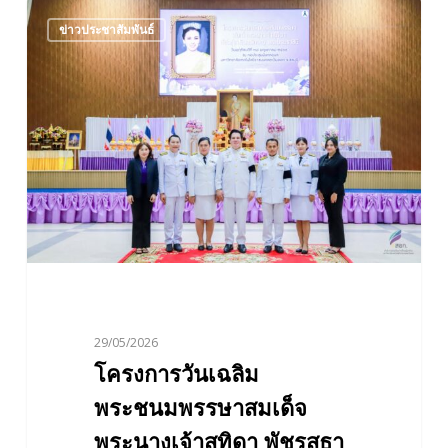
โครงการ
ข่าวประชาสัมพันธ์
วัน
เฉลิม
พระชนมพรรษา
สมเด็จ
พระนาง
เจ้า
สุ
ทิดา
พัชร
สุธา
พิมล
ลัก
29/05/2026
ษณ
โครงการวันเฉลิม
พระบรม
ราชินี
พระชนมพรรษาสมเด็จ
พระนางเจ้าสุทิดา พัชรสุธา