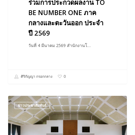
ร่วมการประกวดผลงาน TO
กลาง
BE NUMBER ONE ภาค
และ
กลางและตะวันออก ประจำ
ตะวัน
ปี 2569
ออก
ประจำ
วันที่ 4 มีนาคม 2569 สำนักงานโ…
ปี
2569
ศิริกัญญา กรอกกลาง
0
โครงการ
ข่าวประชาสัมพันธ์
อบรม
“แนวทาง
การ
ป้องกัน