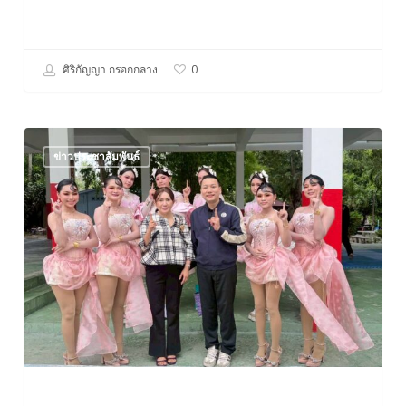
ศิริกัญญา กรอกกลาง
0
ลงพื้น
ข่าวประชาสัมพันธ์
ที่
TO
BE
NUMBER
ONE
ประจำ
ปี
2569
ณ
โรงเรียน
อ่าง