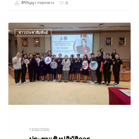
ศิริกัญญา กรอกกลาง
0
ประชุม
ข่าวประชาสัมพันธ์
เชิง
ปฏิบัติ
การ
เตรียม
ความ
พร้อม
สู่
การ
ประกวด
จังหวัด/
ชมรม
TO
13/02/2026
BE