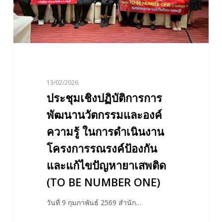
และ
องค์
ความ
รู้
ใน
การ
13/02/2026
ดำเนิน
ประชุมเชิงปฏิบัติการการ
งาน
โครงการ
พัฒนานวัตกรรมและองค์
รณรงค์
ความรู้ ในการดำเนินงาน
ป้องกัน
โครงการรณรงค์ป้องกัน
และ
และแก้ไขปัญหายาเสพติด
แก้ไข
ปัญหา
(TO BE NUMBER ONE)
ยา
เสพ
วันที่ 9 กุมภาพันธ์ 2569 สำนัก…
ติด