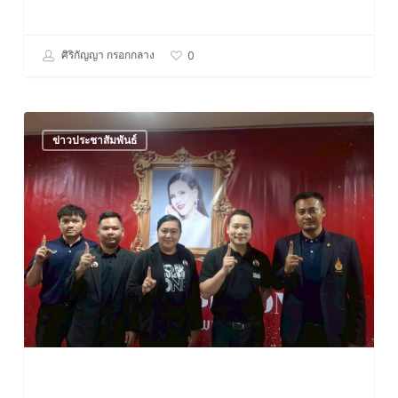
ศิริกัญญา กรอกกลาง
0
ต้อนรับ
ข่าวประชาสัมพันธ์
และ
ลงพื้น
ที่
ตรวจ
เยี่ยม
ติดตาม
ผล
การ
ดำเนิน
งาน
TO