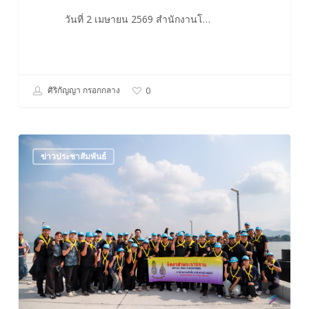
วันที่ 2 เมษายน 2569 สำนักงานโ…
ศิริกัญญา กรอกกลาง
0
กิจกรรม
ข่าวประชาสัมพันธ์
จิต
อาสา
พัฒนา
ใน
โอกาส
วัน
สำคัญ
ของ
ชาติ