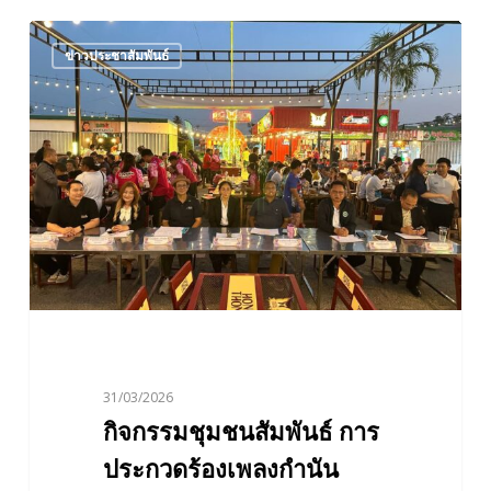
กิจกรรม
ข่าวประชาสัมพันธ์
ชุมชน
สัมพันธ์
การ
ประกวด
ร้อง
เพลง
กำนัน
ผู้ใหญ่
บ้าน
อำเภอ
ศรีราชา
จังหวัด
31/03/2026
ชลบุรี
กิจกรรมชุมชนสัมพันธ์ การ
ประกวดร้องเพลงกำนัน