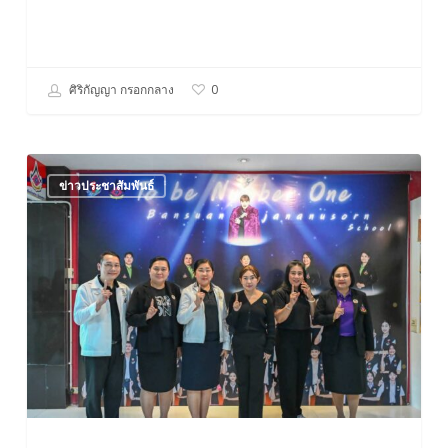
ศิริกัญญา กรอกกลาง
0
ลงพื้น
ข่าวประชาสัมพันธ์
ที่
TO
BE
NUMBER
ONE
ประจำ
ปี
2569
ณ
โรงเรียน