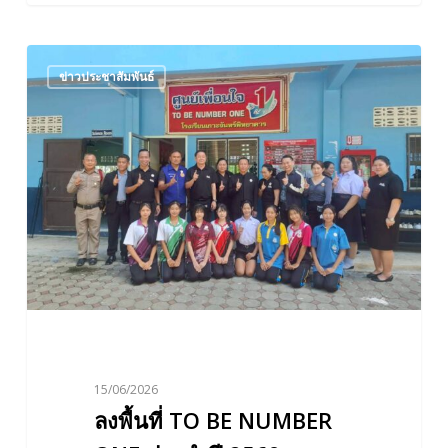
ชลบุรี
ลงพื้น
ข่าวประชาสัมพันธ์
ที่
TO
BE
NUMBER
ONE
ประจำ
ปี
2569
ณ
โรงเรียน
เกาะ
จันทร์
15/06/2026
พิทยาคาร
ลงพื้นที่ TO BE NUMBER
อำเภอ
พนัสนิคม