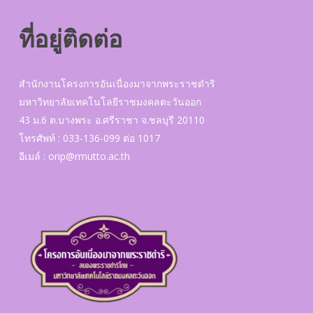
ที่อยู่ติดต่อ
สำนักงานโครงการอันเนื่องมาจากพระราชดำริ
มหาวิทยาลัยเทคโนโลยีราชมงคลตะวันออก
43 ม.6 ต.บางพระ อ.ศรีราชา จ.ชลบุรี 20110
โทรศัพท์ : 033-136-099 ต่อ 1017
อีเมล์ :
orip@rmutto.ac.th