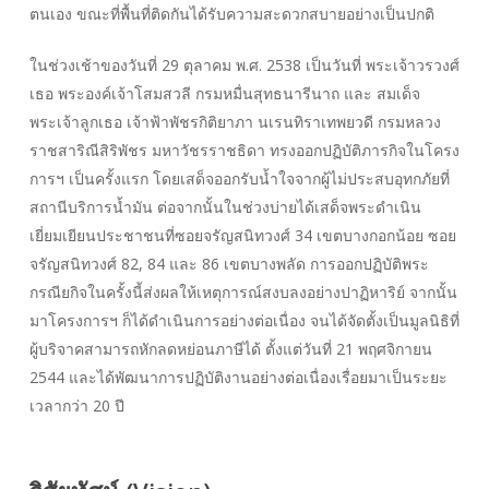
ตนเอง ขณะที่พื้นที่ติดกันได้รับความสะดวกสบายอย่างเป็นปกติ
ในช่วงเช้าของวันที่ 29 ตุลาคม พ.ศ. 2538 เป็นวันที่
พระเจ้าวรวงศ์
เธอ พระองค์เจ้าโสมสวลี กรมหมื่นสุทธนารีนาถ
และ
สมเด็จ
พระเจ้าลูกเธอ เจ้าฟ้าพัชรกิติยาภา นเรนทิราเทพยวดี กรมหลวง
ราชสาริณีสิริพัชร มหาวัชรราชธิดา
ทรงออกปฏิบัติภารกิจในโครง
การฯ เป็นครั้งแรก โดยเสด็จออกรับน้ำใจจากผู้ไม่ประสบอุทกภัยที่
สถานีบริการน้ำมัน ต่อจากนั้นในช่วงบ่ายได้เสด็จพระดำเนิน
เยี่ยมเยียนประชาชนที่ซอยจรัญสนิทวงศ์ 34 เขตบางกอกน้อย ซอย
จรัญสนิทวงศ์ 82, 84 และ 86 เขตบางพลัด การออกปฏิบัติพระ
กรณียกิจในครั้งนี้ส่งผลให้เหตุการณ์สงบลงอย่างปาฏิหาริย์ จากนั้น
มาโครงการฯ ก็ได้ดำเนินการอย่างต่อเนื่อง จนได้จัดตั้งเป็นมูลนิธิที่
ผู้บริจาคสามารถหักลดหย่อนภาษีได้ ตั้งแต่วันที่ 21 พฤศจิกายน
2544 และได้พัฒนาการปฏิบัติงานอย่างต่อเนื่องเรื่อยมาเป็นระยะ
เวลากว่า 20 ปี