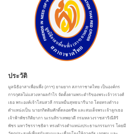
ประวัติ
มูลนิธิอาสาเพื่อนพึ่ง (ภาฯ) ยามยาก สภากาชาดไทย เป็นองค์กร
การกุศลไม่แสวงหาผลกำไร จัดตั้งตามพระดำริของ
พระเจ้าวรวงศ์
เธอ พระองค์เจ้าโสมสวลี กรมหมื่นสุทธนารีนาถ
โดยทรงดำรง
ตำแหน่งเป็น นายกกิตติมศักดิ์ตลอดชีพ และ
สมเด็จพระเจ้าลูกเธอ
เจ้าฟ้าพัชรกิติยาภา นเรนทิราเทพยวดี กรมหลวงราชสาริณีสิริ
พัชร มหาวัชรราชธิดา
ทรงดำรงตำแหน่งประธานกรรมการ โดยมี
วัตถุประสงค์เพื่อสนับสนุนและเชื่อมโยงให้ภาครัฐ เอกชน และ