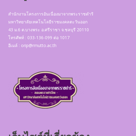
สำนักงานโครงการอันเนื่องมาจากพระราชดำริ
มหาวิทยาลัยเทคโนโลยีราชมงคลตะวันออก
43 ม.6 ต.บางพระ อ.ศรีราชา จ.ชลบุรี 20110
โทรศัพท์ : 033-136-099 ต่อ 1017
อีเมล์ :
orip@rmutto.ac.th