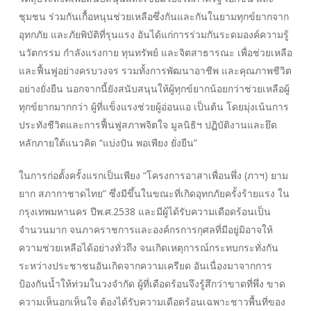
ชุมชน ร่วมกันเกื้อหนุนช่วยเหลือซึ่งกันและกันในยามทุกข์ยากจาก
อุทกภัย และภัยพิบัติที่รุนแรง อันได้แก่การร่วมกันระดมองค์ความรู้
นวัตกรรม กำลังแรงกาย ทุนทรัพย์ และจิตสาธารณะ เพื่อช่วยเหลือ
และฟื้นฟูอย่างครบวงจร รวมทั้งการพัฒนาอาชีพ และคุณภาพชีวิต
อย่างยั่งยืน นอกจากนี้ยังสนับสนุนให้ผู้ทุกข์ยากน้อยกว่าช่วยเหลือผู้
ทุกข์ยากมากกว่า ผู้ที่แข็งแรงช่วยผู้อ่อนแอ เป็นต้น โดยมุ่งเน้นการ
ประทังชีวิตและการฟื้นฟูสภาพจิตใจ มูลนิธิฯ ปฏิบัติงานและยึด
หลักภายใต้แนวคิด “แบ่งปัน พอเพียง ยั่งยืน”
ในการก่อตั้งครั้งแรกเป็นเพียง “โครงการอาสาเพื่อนพึ่ง (ภาฯ) ยาม
ยาก สภากาชาดไทย” ซึ่งมีขึ้นในขณะที่เกิดอุทกภัยครั้งร้ายแรง ใน
กรุงเทพมหานคร ปีพ.ศ.2538 และมีผู้ได้รับความเดือดร้อนเป็น
จำนวนมาก จนภาคราชการและองค์กรการกุศลที่มีอยู่มิอาจให้
ความช่วยเหลือได้อย่างทั่วถึง จนเกิดเหตุการณ์กระทบกระทั่งกัน
ระหว่างประชาชนอันเกิดจากความเครียด อันเนื่องมาจากการ
ป้องกันน้ำให้ท่วมในวงจำกัด ผู้ที่เดือดร้อนจึงรู้สึกว่าขาดที่พึ่ง ขาด
ความเห็นอกเห็นใจ ต้องได้รับความเดือดร้อนเฉพาะชาวพื้นที่ของ