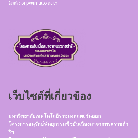
อีเมล์ :
orip@rmutto.ac.th
เว็บไซต์ที่เกี่ยวข้อง
มหาวิทยาลัยเทคโนโลยีราชมงคลตะวันออก
โครงการอนุรักษ์พันธุกรรมพืชอันเนื่องมาจากพระราชดำ
ริฯ