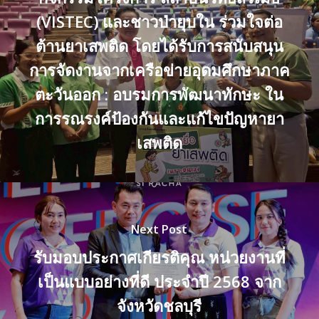
(VISTEC) และชาวป่ายุบใน ร่วมใจต่อ
ต้านยาเสพติด โดยได้รับการสนับสนุน
การจัดงานจากเครือข่ายอุดมศึกษาภาค
ตะวันออก : อบรมการพัฒนาทักษะ ใน
การรณรงค์ป้องกันและแก้ไขปัญหายา
เสพติด
Next Post
รับมอบประกาศเกียรติคุณ หน่วยงานที่
เป็นแบบอย่างที่ดี ประจำปี 2568 จาก
จังหวัดชลบุรี