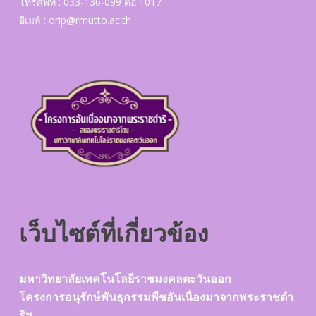
โทรศัพท์ : 033-136-099 ต่อ 1017
อีเมล์ :
orip@rmutto.ac.th
เว็บไซต์ที่เกี่ยวข้อง
มหาวิทยาลัยเทคโนโลยีราชมงคลตะวันออก
โครงการอนุรักษ์พันธุกรรมพืชอันเนื่องมาจากพระราชดำ
ริฯ