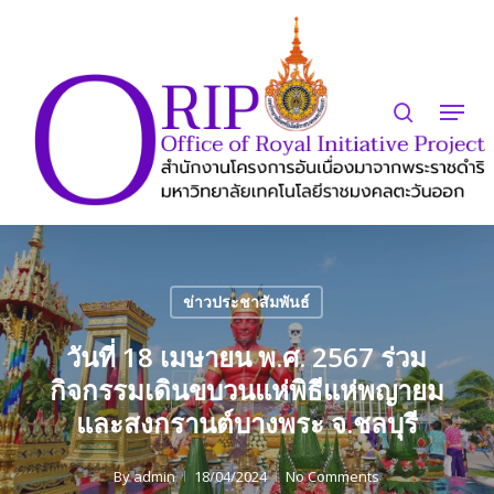
Skip
to
search
Close
main
Menu
Menu
content
ข่าวประชาสัมพันธ์
วันที่ 18 เมษายน พ.ศ. 2567 ร่วม
กิจกรรมเดินขบวนแห่พิธีแห่พญายม
และสงกรานต์บางพระ จ.ชลบุรี
By
admin
18/04/2024
No Comments