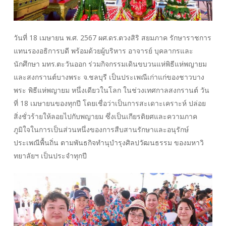
วันที่ 18 เมษายน พ.ศ. 2567 ผศ.ดร.ตวงสิริ สยมภาค รักษาราชการ
แทนรองอธิการบดี พร้อมด้วยผู้บริหาร อาจารย์ บุคลากรและ
นักศึกษา มทร.ตะวันออก ร่วมกิจกรรมเดินขบวนแห่พิธีแห่พญายม
และสงกรานต์บางพระ จ.ชลบุรี เป็นประเพณีเก่าแก่ของชาวบาง
พระ พิธีแห่พญายม หนึ่งเดียวในโลก ในช่วงเทศกาลสงกรานต์ วัน
ที่ 18 เมษายนของทุกปี โดยเชื่อว่าเป็นการสะเดาะเคราะห์ ปล่อย
สิ่งชั่วร้ายให้ลอยไปกับพญายม ซึ่งเป็นเกียรติยศและความภาค
ภูมิใจในการเป็นส่วนหนึ่งของการสืบสานรักษาและอนุรักษ์
ประเพณีพื้นถิ่น ตามพันธกิจทำนุบำรุงศิลปวัฒนธรรม ของมหาวิ
ทยาลัยฯ เป็นประจำทุกปี