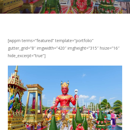
[wppm terms=”featured” template=”portfolio”
gutter_grid=”8″ imgwidth=”420″ imgheight=”315″ hsize=”16″
hide_excerpt=”true”]