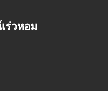
์เร่วหอม