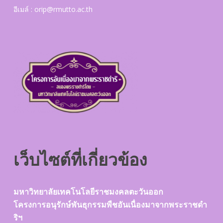
อีเมล์ :
orip@rmutto.ac.th
เว็บไซต์ที่เกี่ยวข้อง
มหาวิทยาลัยเทคโนโลยีราชมงคลตะวันออก
โครงการอนุรักษ์พันธุกรรมพืชอันเนื่องมาจากพระราชดำ
ริฯ