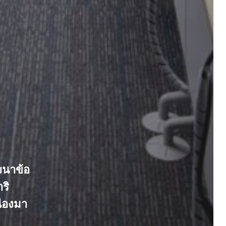
ฒนาข้อ
ริ
ื่องมา