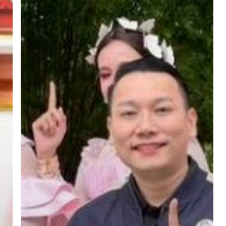
คุม
ประพฤติ
จัง
หวด
ชลบุรี
และ
ทัณฑสถาน
หญิง
ชลบุรี