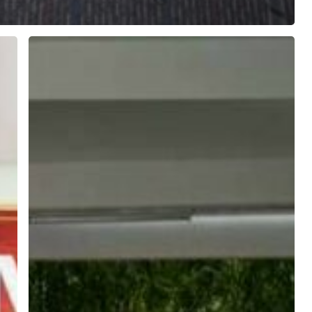
ลงพื้น
ที่
TO
BE
NUMBER
ONE
ประจำ
ปี
2569
ณ
โรงเรียน
อ่าง
ศิลา
พิทยาคม
สำนักงาน