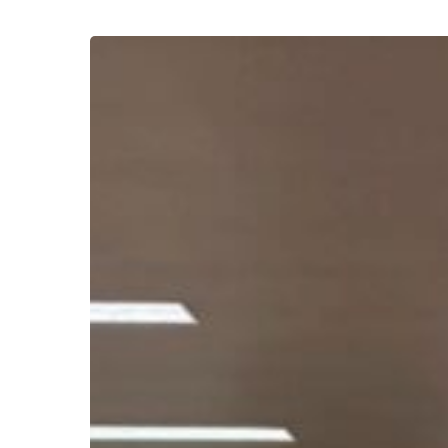
โครงการ
เตรียม
ความ
พร้อม
และ
พัฒนา
ข้อ
เสนอ
โครงการ
เพื่อ
สนอง
พระ
ราชดำริ
โครงการ
Hit enter to search or ESC to close
อนุรักษ์
พันธุกรรม