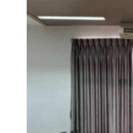
พืช
อัน
เนื่อง
มา
จาก
พระ
ราช
ดำ
ริฯ