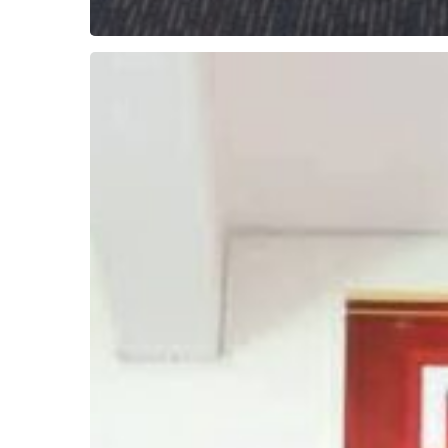
ลงพื้น
ที่
TO
BE
NUMBER
ONE
ประจำ
ปี
2569
ณ
โรงเรียน
บ้านบึง
“อุตสาหกรรม
นุ
เคราะห์