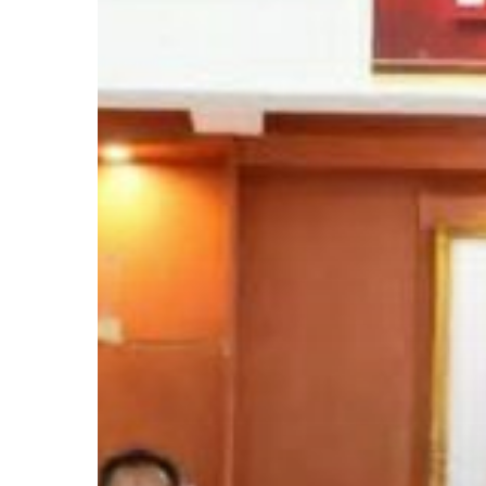
และ
เรือน
จำ
กลาง
ชลบุรี