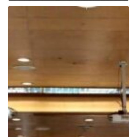
ประชุม
คณะ
กรรมการ
ดำเนิน
งาน
โครงการ
รณรงค์
ป้องกัน
และ
แก้ไข
ปัญหา
ยา
เสพ
ติด
(TO
BE
NUMBER