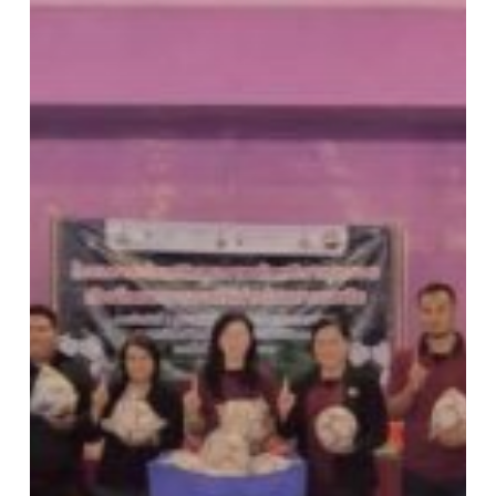
ห่าง
ไกล
ยา
เสพ
ติด