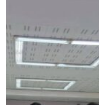
เสพ
ติด
บุหรี่
&
บุหรี่
ไฟฟ้า”