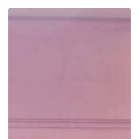
พิธี
เปิด
โครงการ
ส่ง
เสริมสุข
ภาพ
ด้วย
กีฬา
ฟุต
ซอ
ล
กับ
เด็ก
และ
เยาวชน
ให้