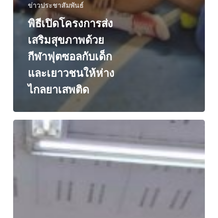
ข่าวประชาสัมพันธ์
พิธีเปิดโครงการส่ง
เสริมสุขภาพด้วย
กีฬาฟุตซอลกับเด็ก
และเยาวชนให้ห่าง
ไกลยาเสพติด
นิทรรศการ
“Gen
Z
Strong
รู้ทัน
พิษ
ภัย
ยา